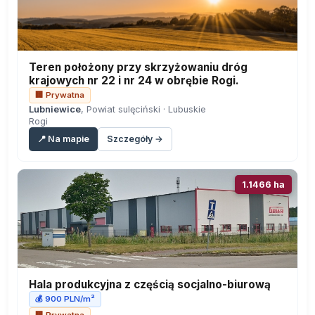
Teren położony przy skrzyżowaniu dróg
krajowych nr 22 i nr 24 w obrębie Rogi.
🏢 Prywatna
Lubniewice
, Powiat sulęciński · Lubuskie
Rogi
📍 Na mapie
Szczegóły →
1.1466 ha
Hala produkcyjna z częścią socjalno-biurową
💰 900 PLN/m²