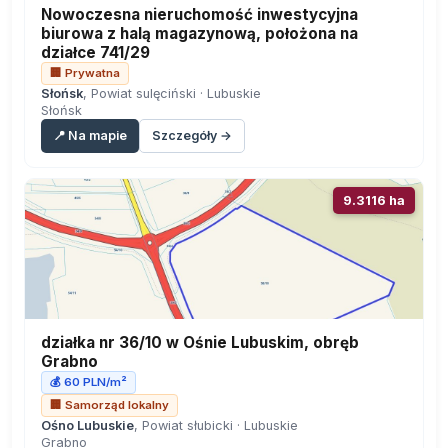
Nowoczesna nieruchomość inwestycyjna
biurowa z halą magazynową, położona na
działce 741/29
🏢 Prywatna
Słońsk
, Powiat sulęciński · Lubuskie
Słońsk
📍 Na mapie
Szczegóły →
9.3116 ha
działka nr 36/10 w Ośnie Lubuskim, obręb
Grabno
💰 60 PLN/m²
🏢 Samorząd lokalny
Ośno Lubuskie
, Powiat słubicki · Lubuskie
Grabno