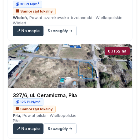
💰 30 PLN/m²
🏢 Samorząd lokalny
Wieleń
, Powiat czarnkowsko-trzcianecki · Wielkopolskie
Wieleń
📍 Na mapie
Szczegóły →
0.1152 ha
327/6, ul. Ceramiczna, Piła
💰 125 PLN/m²
🏢 Samorząd lokalny
Piła
, Powiat pilski · Wielkopolskie
Piła
📍 Na mapie
Szczegóły →