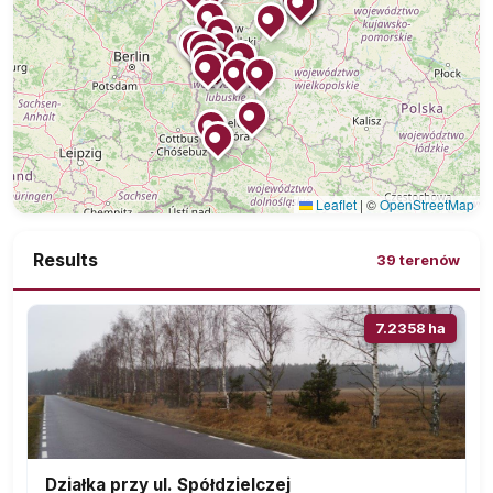
Leaflet
|
©
OpenStreetMap
Results
39 terenów
7.2358 ha
Działka przy ul. Spółdzielczej