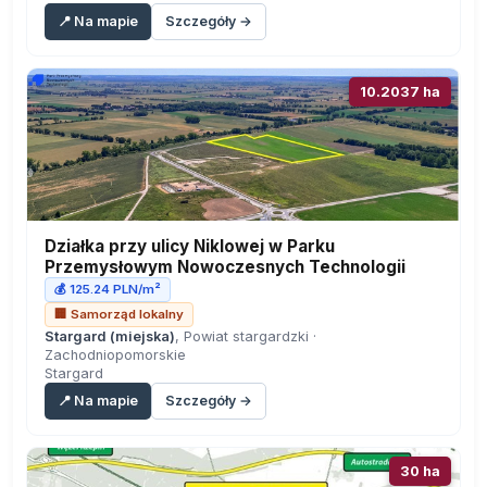
📍 Na mapie
Szczegóły →
10.2037 ha
Działka przy ulicy Niklowej w Parku
Przemysłowym Nowoczesnych Technologii
💰 125.24 PLN/m²
🏢 Samorząd lokalny
Stargard (miejska)
, Powiat stargardzki ·
Zachodniopomorskie
Stargard
📍 Na mapie
Szczegóły →
30 ha