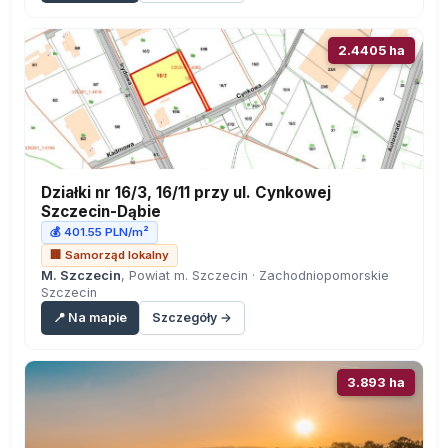
2.4405 ha
Działki nr 16/3, 16/11 przy ul. Cynkowej
Szczecin-Dąbie
💰 401.55 PLN/m²
🏢 Samorząd lokalny
M. Szczecin
, Powiat m. Szczecin · Zachodniopomorskie
Szczecin
📍 Na mapie
Szczegóły →
3.893 ha