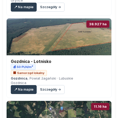
Gryfice
📍 Na mapie
Szczegóły →
38.927 ha
Gozdnica - Lotnisko
💰 50 PLN/m²
🏢 Samorząd lokalny
Gozdnica
, Powiat żagański · Lubuskie
Gozdnica
📍 Na mapie
Szczegóły →
11.16 ha