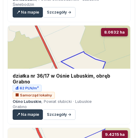
Świebodzin
📍 Na mapie
Szczegóły →
8.0632 ha
działka nr 36/17 w Ośnie Lubuskim, obręb
Grabno
💰 62 PLN/m²
🏢 Samorząd lokalny
Ośno Lubuskie
, Powiat słubicki · Lubuskie
Grabno
📍 Na mapie
Szczegóły →
9.4215 ha