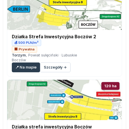
Działka Strefa Inwestycyjna Boczów 2
💰 500 PLN/m²
🏢 Prywatna
Torzym
, Powiat sulęciński · Lubuskie
Boczów
📍 Na mapie
Szczegóły →
120 ha
Działka strefa inwestycyjna Boczów