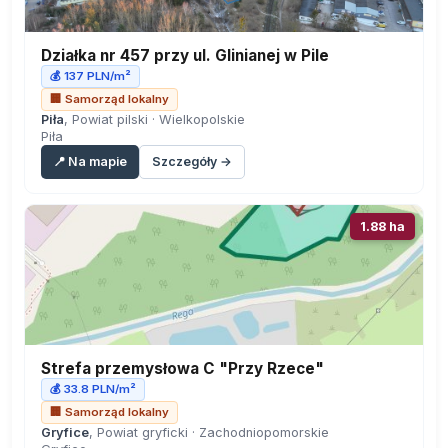
Działka nr 457 przy ul. Glinianej w Pile
💰 137 PLN/m²
🏢 Samorząd lokalny
Piła
, Powiat pilski · Wielkopolskie
Piła
📍 Na mapie
Szczegóły →
1.88 ha
Strefa przemysłowa C "Przy Rzece"
💰 33.8 PLN/m²
🏢 Samorząd lokalny
Gryfice
, Powiat gryficki · Zachodniopomorskie