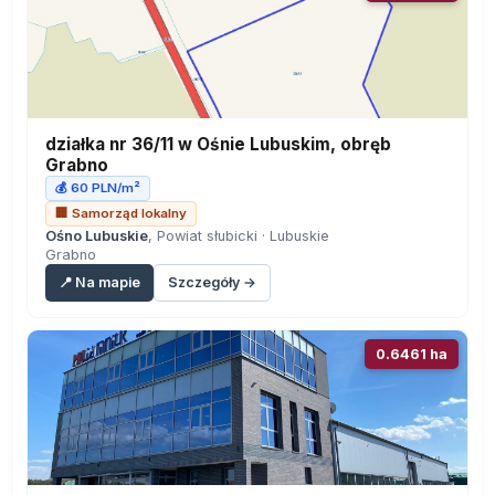
działka nr 36/11 w Ośnie Lubuskim, obręb
Grabno
💰 60 PLN/m²
🏢 Samorząd lokalny
Ośno Lubuskie
, Powiat słubicki · Lubuskie
Grabno
📍 Na mapie
Szczegóły →
0.6461 ha