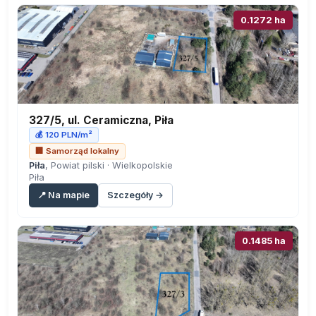
0.1272 ha
327/5, ul. Ceramiczna, Piła
💰 120 PLN/m²
🏢 Samorząd lokalny
Piła
, Powiat pilski · Wielkopolskie
Piła
📍 Na mapie
Szczegóły →
0.1485 ha