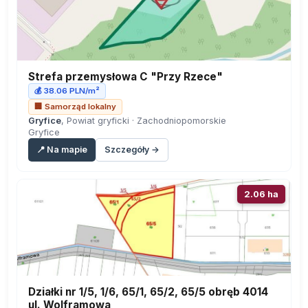
Strefa przemysłowa C "Przy Rzece"
💰 38.06 PLN/m²
🏢 Samorząd lokalny
Gryfice
, Powiat gryficki · Zachodniopomorskie
Gryfice
📍 Na mapie
Szczegóły →
2.06 ha
Działki nr 1/5, 1/6, 65/1, 65/2, 65/5 obręb 4014
ul. Wolframowa