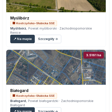
Myślibórz
🏢 Kostrzyńsko-Słubicka SSE
Myślibórz
, Powiat myśliborski · Zachodniopomorskie
Renice
📍 Na mapie
Szczegóły →
3.5161 ha
Białogard
🏢 Kostrzyńsko-Słubicka SSE
Białogard
, Powiat białogardzki · Zachodniopomorskie
Białogard
📍 Na mapie
Szczegóły →