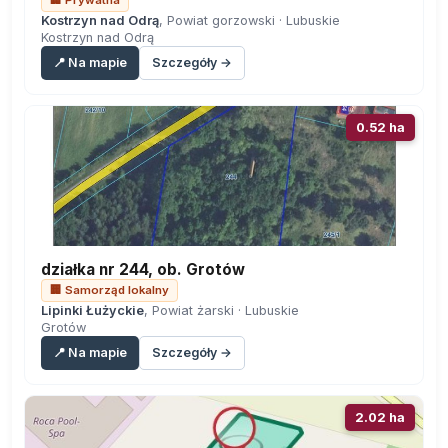
🏢 Prywatna
Kostrzyn nad Odrą
, Powiat gorzowski · Lubuskie
Kostrzyn nad Odrą
📍 Na mapie
Szczegóły →
0.52 ha
działka nr 244, ob. Grotów
🏢 Samorząd lokalny
Lipinki Łużyckie
, Powiat żarski · Lubuskie
Grotów
📍 Na mapie
Szczegóły →
2.02 ha