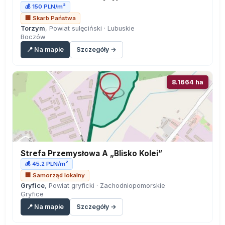
💰 150 PLN/m²
🏢 Skarb Państwa
Torzym
, Powiat sulęciński · Lubuskie
Boczów
📍 Na mapie
Szczegóły →
8.1664 ha
Strefa Przemysłowa A „Blisko Kolei”
💰 45.2 PLN/m²
🏢 Samorząd lokalny
Gryfice
, Powiat gryficki · Zachodniopomorskie
Gryfice
📍 Na mapie
Szczegóły →