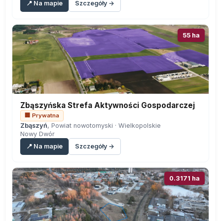
📍 Na mapie
Szczegóły →
55 ha
Zbąszyńska Strefa Aktywności Gospodarczej
🏢 Prywatna
Zbąszyń
, Powiat nowotomyski · Wielkopolskie
Nowy Dwór
📍 Na mapie
Szczegóły →
0.3171 ha