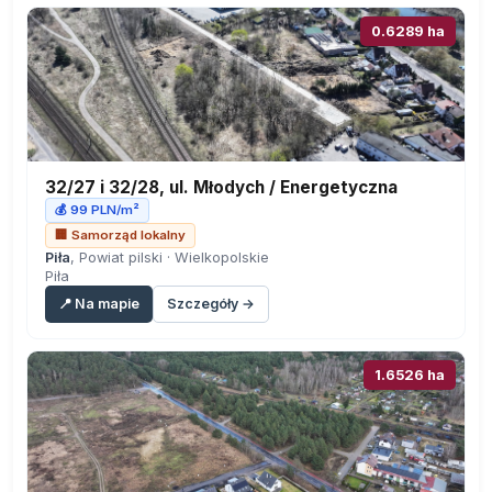
0.6289 ha
32/27 i 32/28, ul. Młodych / Energetyczna
💰 99 PLN/m²
🏢 Samorząd lokalny
Piła
, Powiat pilski · Wielkopolskie
Piła
📍 Na mapie
Szczegóły →
1.6526 ha