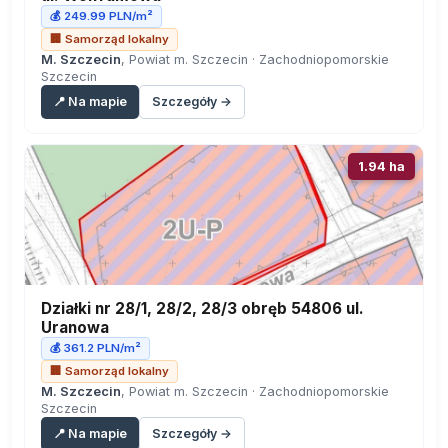
💰 249.99 PLN/m²
🏢 Samorząd lokalny
M. Szczecin
, Powiat m. Szczecin · Zachodniopomorskie
Szczecin
📍 Na mapie
Szczegóły →
1.94 ha
Działki nr 28/1, 28/2, 28/3 obręb 54806 ul.
Uranowa
💰 361.2 PLN/m²
🏢 Samorząd lokalny
M. Szczecin
, Powiat m. Szczecin · Zachodniopomorskie
Szczecin
📍 Na mapie
Szczegóły →