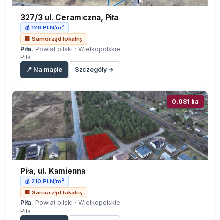
327/3 ul. Ceramiczna, Piła
💰 126 PLN/m²
🏢 Samorząd lokalny
Piła
, Powiat pilski · Wielkopolskie
Piła
📍 Na mapie
Szczegóły →
0.081 ha
Piła, ul. Kamienna
💰 210 PLN/m²
🏢 Samorząd lokalny
Piła
, Powiat pilski · Wielkopolskie
Pila