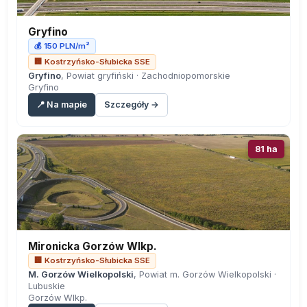
Gryfino
💰 150 PLN/m²
🏢 Kostrzyńsko-Słubicka SSE
Gryfino
, Powiat gryfiński · Zachodniopomorskie
Gryfino
📍 Na mapie
Szczegóły →
81 ha
Mironicka Gorzów Wlkp.
🏢 Kostrzyńsko-Słubicka SSE
M. Gorzów Wielkopolski
, Powiat m. Gorzów Wielkopolski ·
Lubuskie
Gorzów Wlkp.