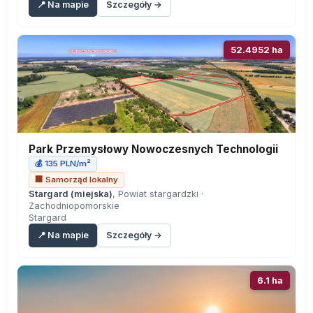
📍 Na mapie
Szczegóły →
52.4952 ha
Park Przemysłowy Nowoczesnych Technologii
💰 135 PLN/m²
🏢 Samorząd lokalny
Stargard (miejska)
, Powiat stargardzki ·
Zachodniopomorskie
Stargard
📍 Na mapie
Szczegóły →
6.1 ha