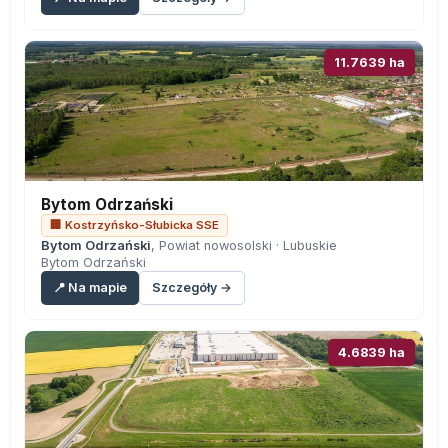
11.7639 ha
Bytom Odrzański
🏢 Kostrzyńsko-Słubicka SSE
Bytom Odrzański
, Powiat nowosolski · Lubuskie
Bytom Odrzański
📍 Na mapie
Szczegóły →
4.6839 ha