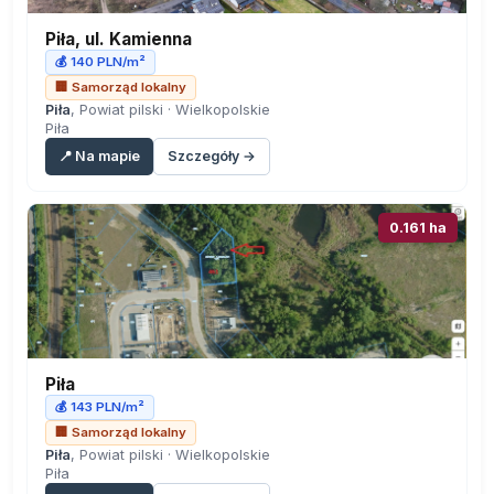
Piła, ul. Kamienna
💰 140 PLN/m²
🏢 Samorząd lokalny
Piła
, Powiat pilski · Wielkopolskie
Piła
📍 Na mapie
Szczegóły →
0.161 ha
Piła
💰 143 PLN/m²
🏢 Samorząd lokalny
Piła
, Powiat pilski · Wielkopolskie
Piła