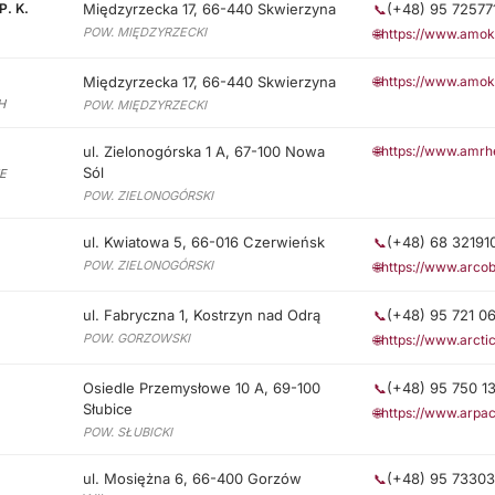
. K.
Międzyrzecka 17, 66-440 Skwierzyna
(+48) 95 72577
📞
POW. MIĘDZYRZECKI
🌐
https://www.amok
Międzyrzecka 17, 66-440 Skwierzyna
🌐
https://www.amok
H
POW. MIĘDZYRZECKI
ul. Zielonogórska 1 A, 67-100 Nowa
🌐
https://www.amrhe
Sól
E
POW. ZIELONOGÓRSKI
ul. Kwiatowa 5, 66-016 Czerwieńsk
(+48) 68 32191
📞
POW. ZIELONOGÓRSKI
🌐
https://www.arcob
ul. Fabryczna 1, Kostrzyn nad Odrą
(+48) 95 721 0
📞
POW. GORZOWSKI
🌐
https://www.arct
Osiedle Przemysłowe 10 A, 69-100
(+48) 95 750 13
📞
Słubice
🌐
https://www.arpac
POW. SŁUBICKI
ul. Mosiężna 6, 66-400 Gorzów
(+48) 95 73303
📞