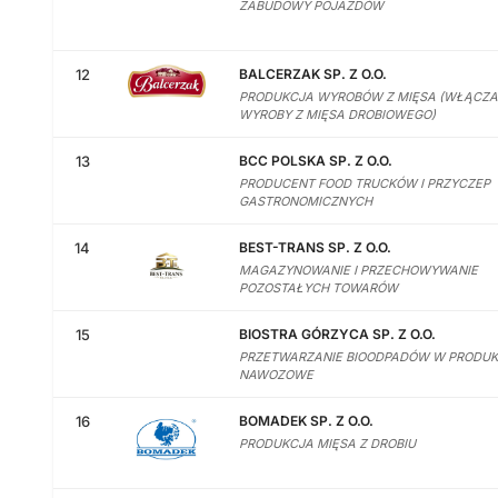
ZABUDOWY POJAZDÓW
12
BALCERZAK SP. Z O.O.
PRODUKCJA WYROBÓW Z MIĘSA (WŁĄCZ
WYROBY Z MIĘSA DROBIOWEGO)
13
BCC POLSKA SP. Z O.O.
PRODUCENT FOOD TRUCKÓW I PRZYCZEP
GASTRONOMICZNYCH
14
BEST-TRANS SP. Z O.O.
MAGAZYNOWANIE I PRZECHOWYWANIE
POZOSTAŁYCH TOWARÓW
15
BIOSTRA GÓRZYCA SP. Z O.O.
PRZETWARZANIE BIOODPADÓW W PRODUK
NAWOZOWE
16
BOMADEK SP. Z O.O.
PRODUKCJA MIĘSA Z DROBIU