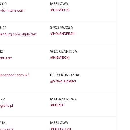
5 00
MEBLOWA
NIEMIECKI
💰
-furniture.com
6 41
SPOŻYWCZA
HOLENDERSKI
💰
enburg.com.pl/pl/start
10
WŁÓKIENNICZA
NIEMIECKI
💰
haus.de
geconnect.com.pl/
ELEKTRONICZNA
SZWAJCARSKI
💰
222
MAGAZYNOWA
POLSKI
💰
istic.pl
012
MEBLOWA
BRYTYJSKI
💰
group.pl