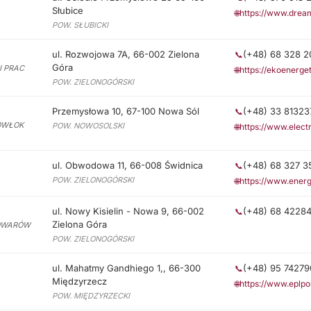
Słubice
🌐
https://www.drea
POW. SŁUBICKI
ul. Rozwojowa 7A, 66-002 Zielona
(+48) 68 328 2
📞
Góra
I PRAC
🌐
https://ekoenerge
POW. ZIELONOGÓRSKI
Przemysłowa 10, 67-100 Nowa Sól
(+48) 33 81323
📞
POWŁOK
POW. NOWOSOLSKI
🌐
https://www.electr
ul. Obwodowa 11, 66-008 Świdnica
(+48) 68 327 3
📞
POW. ZIELONOGÓRSKI
🌐
https://www.ener
ul. Nowy Kisielin - Nowa 9, 66-002
(+48) 68 4228
📞
Zielona Góra
TOWARÓW
POW. ZIELONOGÓRSKI
ul. Mahatmy Gandhiego 1,, 66-300
(+48) 95 74279
📞
Międzyrzecz
🌐
https://www.eplpo
POW. MIĘDZYRZECKI