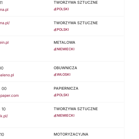
11
TWORZYWA SZTUCZNE
POLSKI
💰
na.pl
na.pl/
TWORZYWA SZTUCZNE
POLSKI
💰
in.pl
METALOWA
NIEMIECKI
💰
00
OBUWNICZA
WŁOSKI
💰
aleno.pl
6 00
PAPIERNICZA
POLSKI
💰
icpaper.com
 10
TWORZYWA SZTUCZNE
NIEMIECKI
💰
k.pl/
10
MOTORYZACYJNA