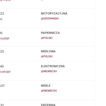
123
MOTORYZACYJNA
HISZPAŃSKI
💰
es
00
PAPIERNICZA
POLSKI
💰
a.pl/pl
725
MEBLOWA
POLSKI
💰
840
ELEKTRONICZNA
NIEMIECKI
💰
.com/pl/
537
MEBLE
NIEMIECKI
💰
l
232
DRZEWNA