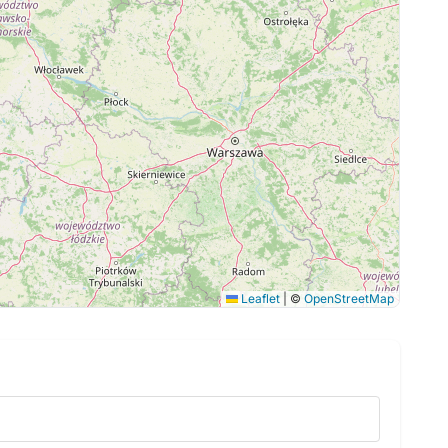
Leaflet
|
©
OpenStreetMap