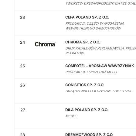
TWORZYW DREWNOPODOBNYCH I ZE STAL
23
CEFA POLAND SP. Z O.O.
PRODUKCJA CZĘŚCI WYPOSAŻENIA
WEWNĘTRZNEGO SAMOCHODÓW
24
CHROMA SP. Z O.O.
DRUK KATALOGÓW REKLAMOWYCH, PROS
PLAKATÓW
25
COMFOTEL JAROSŁAW WAWRZYNIAK
PRODUKCJA I SPRZEDAŻ MEBLI
26
CONISITICS SP. Z O.O.
URZĄDZENIA ELEKTRYCZNE I OPTYCZNE
27
DILA POLAND SP. Z O.O.
MEBLE
28
DREAMOFWOOD SP. Z O.O.