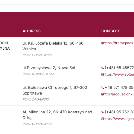
ADDRESS
CONTACT
OCKI
ul. Ks. Józefa Bielaka 12, 66-460
🌐
https://framepack.
CYJNA
Witnica
POW. GORZOWSKI
ul.Przemysłowa 2, Nowa Sól
(+48) 68 4557
📞
POW. NOWOSOLSKI
🌐
https://www.abfoo
ul. Bolesława Chrobrego 1, 67-300
+48 571 478 35
📞
Szprotawa
🌐
http://accuscionx.
POW. ŻAGAŃSKI
Al. Milenijna 22, 66-470 Kostrzyn nad
(+48) 95 752 8
📞
Odrą
🌐
https://www.algon
POW. GORZOWSKI