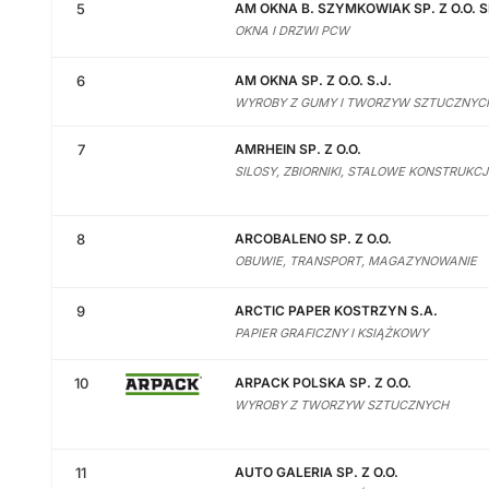
5
AM OKNA B. SZYMKOWIAK SP. Z O.O. SP
OKNA I DRZWI PCW
6
AM OKNA SP. Z O.O. S.J.
WYROBY Z GUMY I TWORZYW SZTUCZNYC
7
AMRHEIN SP. Z O.O.
SILOSY, ZBIORNIKI, STALOWE KONSTRUKCJ
8
ARCOBALENO SP. Z O.O.
OBUWIE, TRANSPORT, MAGAZYNOWANIE
9
ARCTIC PAPER KOSTRZYN S.A.
PAPIER GRAFICZNY I KSIĄŻKOWY
10
ARPACK POLSKA SP. Z O.O.
WYROBY Z TWORZYW SZTUCZNYCH
11
AUTO GALERIA SP. Z O.O.