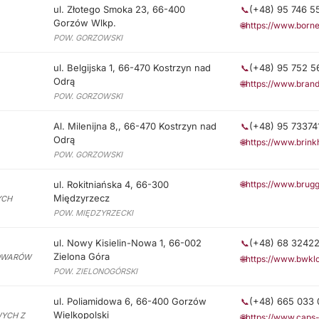
ul. Złotego Smoka 23, 66-400
(+48) 95 746 5
📞
Gorzów Wlkp.
🌐
https://www.borne
POW. GORZOWSKI
ul. Belgijska 1, 66-470 Kostrzyn nad
(+48) 95 752 5
📞
Odrą
🌐
https://www.brand
POW. GORZOWSKI
Al. Milenijna 8,, 66-470 Kostrzyn nad
(+48) 95 73374
📞
Odrą
🌐
https://www.brink
POW. GORZOWSKI
ul. Rokitniańska 4, 66-300
🌐
https://www.brug
Międzyrzecz
YCH
POW. MIĘDZYRZECKI
ul. Nowy Kisielin-Nowa 1, 66-002
(+48) 68 3242
📞
Zielona Góra
TOWARÓW
🌐
https://www.bwklog
POW. ZIELONOGÓRSKI
ul. Poliamidowa 6, 66-400 Gorzów
(+48) 665 033 
📞
Wielkopolski
WYCH Z
🌐
https://www.caps-