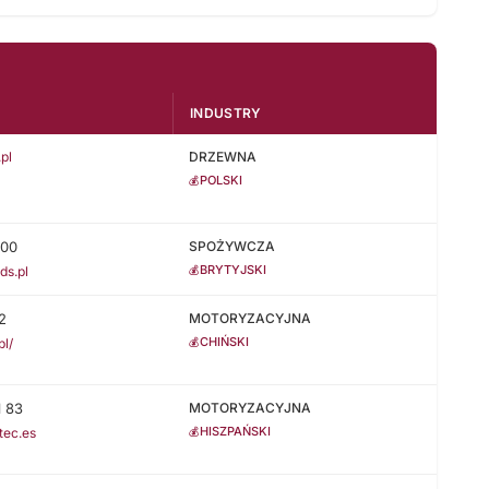
INDUSTRY
pl
DRZEWNA
POLSKI
💰
200
SPOŻYWCZA
BRYTYJSKI
💰
ds.pl
2
MOTORYZACYJNA
CHIŃSKI
💰
pl/
1 83
MOTORYZACYJNA
HISZPAŃSKI
💰
tec.es