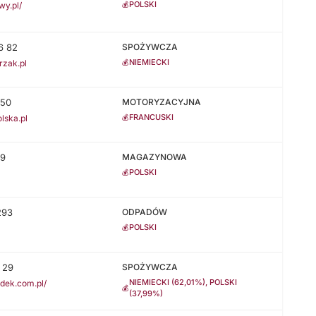
POLSKI
💰
wy.pl/
6 82
SPOŻYWCZA
NIEMIECKI
💰
rzak.pl
350
MOTORYZACYJNA
FRANCUSKI
💰
lska.pl
59
MAGAZYNOWA
POLSKI
💰
293
ODPADÓW
POLSKI
💰
 29
SPOŻYWCZA
NIEMIECKI (62,01%), POLSKI
dek.com.pl/
💰
(37,99%)