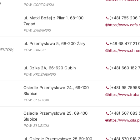
I
POW. GORZOWSKI
ul. Matki Bożej z Pilar 1, 68-100
(+48) 785 206 
📞
Żagań
🌐
https://www.cefa.
POW. ŻAGAŃSKI
ul. Przemysłowa 5, 68-200 Żary
+48 68 477 21 
📞
PEKTÓW,
POW. ŻARSKI
🌐
https://www.chrom
ul. Dzika 2A, 66-620 Gubin
(+48) 660 182 
📞
POW. KROŚNIEŃSKI
Osiedle Przemysłowe 24,, 69-100
(+48) 95 7595
📞
Słubice
🌐
https://www.fraba
POW. SŁUBICKI
Osiedle Przemysłowe 25, 69-100
(+48) 507 083 
📞
Słubice
🌐
https://www.dila.p
POW. SŁUBICKI
ul. Osiedle Przemysłowe 25 69-100
(+48) 570 918 
📞