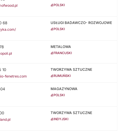
POLSKI
💰
mofwood.pl
0 68
USŁUGI BADAWCZO- ROZWOJOWE
POLSKI
💰
tyka.com/
78
METALOWA
FRANCUSKI
💰
opoli.pl
5 10
TWORZYWA SZTUCZNE
RUMUŃSKI
💰
gio-fenetres.com
404
MAGAZYNOWA
POLSKI
💰
00
TWORZYWA SZTUCZNE
INDYJSKI
💰
land.pl