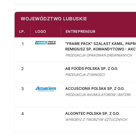
WOJEWÓDZTWO LUBUSKIE
LP.
LOGO
ENTREPRENEUR
1
"FRAME PACK" SZALAST KAMIL, PAPR
REMIGIUSZ SP. KOMANDYTOWO - AK
PRODUKCJA OPAKOWAŃ DREWNIANYCH
2
AB FOODS POLSKA SP. Z O.O.
PRODUKCJA ŻYWNOŚCI
3
ACCUSCIONX POLSKA SP. Z O.O.
PRODUKCJA AKUMULATORÓW I BATERII
4
ALGONTEC POLSKA SP. Z O.O.
WYROBYZ Z TWORZYW SZTUCZNYCH