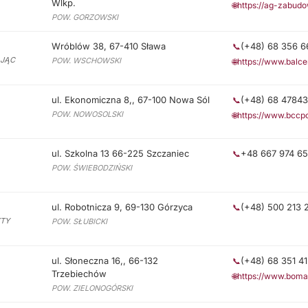
Wlkp.
🌐
https://ag-zabudo
POW. GORZOWSKI
Wróblów 38, 67-410 Sława
(+48) 68 356 6
📞
AJĄC
POW. WSCHOWSKI
🌐
https://www.balce
ul. Ekonomiczna 8,, 67-100 Nowa Sól
(+48) 68 4784
📞
POW. NOWOSOLSKI
🌐
https://www.bccpo
ul. Szkolna 13 66-225 Szczaniec
+48 667 974 6
📞
POW. ŚWIEBODZIŃSKI
ul. Robotnicza 9, 69-130 Górzyca
(+48) 500 213 
📞
TY
POW. SŁUBICKI
ul. Słoneczna 16,, 66-132
(+48) 68 351 41
📞
Trzebiechów
🌐
https://www.boma
POW. ZIELONOGÓRSKI